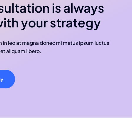
ultation is always
with your strategy
m in leo at magna donec mi metus ipsum luctus
 et aliquam libero.
ay