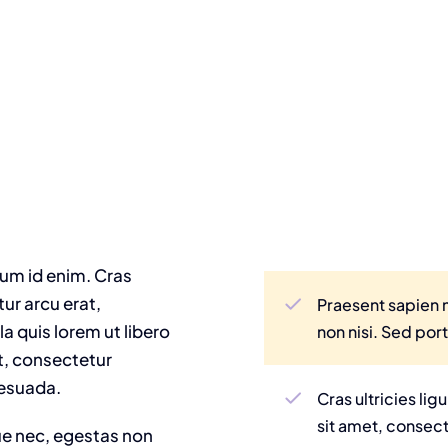
ntum id enim. Cras
ur arcu erat,
Praesent sapien 
a quis lorem ut libero
non nisi. Sed port
t, consectetur
lesuada.
Cras ultricies l
sit amet, consect
ue nec, egestas non