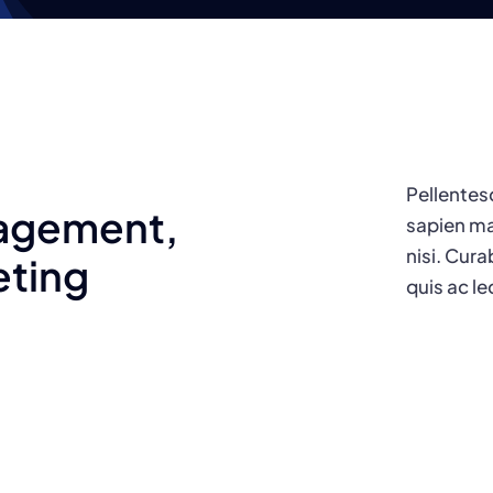
Pellentes
nagement,
sapien ma
nisi. Cura
eting
quis ac le