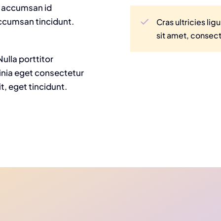
t, accumsan id
 accumsan tincidunt.
Cras ultricies l
sit amet, consect
ulla porttitor
inia eget consectetur
it, eget tincidunt.